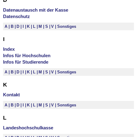
Datenaustausch mit der Kasse
Datenschutz
A
B
D
I
K
L
M
S
V
Sonstiges
I
Index
Infos für Hochschulen
Infos für Studierende
A
B
D
I
K
L
M
S
V
Sonstiges
K
Kontakt
A
B
D
I
K
L
M
S
V
Sonstiges
L
Landeshochschulkasse