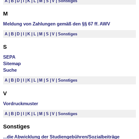
A
B
D
I
K
L
M
S
V
Sonstiges
M
Meldung von Zahlungen gemäß den §§ 67 ff. AWV
A
B
D
I
K
L
M
S
V
Sonstiges
S
SEPA
Sitemap
Suche
A
B
D
I
K
L
M
S
V
Sonstiges
V
Vordruckmuster
A
B
D
I
K
L
M
S
V
Sonstiges
Sonstiges
...die Abwicklung der Studiengebühren/Sozialbeiträge