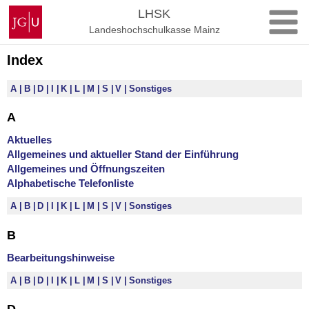
Zum
Johannes
LHSK
Inhalt
Gutenberg-
Landeshochschulkasse Mainz
springen
Universität
Mainz
Index
A
B
D
I
K
L
M
S
V
Sonstiges
A
Aktuelles
Allgemeines und aktueller Stand der Einführung
Allgemeines und Öffnungszeiten
Alphabetische Telefonliste
A
B
D
I
K
L
M
S
V
Sonstiges
B
Bearbeitungshinweise
A
B
D
I
K
L
M
S
V
Sonstiges
D